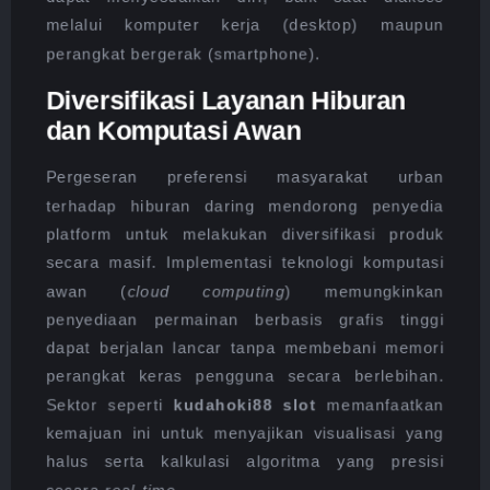
melalui komputer kerja (desktop) maupun
perangkat bergerak (smartphone).
Diversifikasi Layanan Hiburan
dan Komputasi Awan
Pergeseran preferensi masyarakat urban
terhadap hiburan daring mendorong penyedia
platform untuk melakukan diversifikasi produk
secara masif. Implementasi teknologi komputasi
awan (
cloud computing
) memungkinkan
penyediaan permainan berbasis grafis tinggi
dapat berjalan lancar tanpa membebani memori
perangkat keras pengguna secara berlebihan.
Sektor seperti
kudahoki88 slot
memanfaatkan
kemajuan ini untuk menyajikan visualisasi yang
halus serta kalkulasi algoritma yang presisi