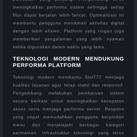
meningkatkan performa sistem sehingga setiap
fitur dapat berjalan lebih lancar. Optimalisasi ini
membantu pengguna menikmati aktivitas digital
dengan lebih efisien. Platform yang ringan juga
memberikan pengalaman yang lebih nyaman
ketika digunakan dalam waktu yang lama.
TEKNOLOGI MODERN MENDUKUNG
PERFORMA PLATFORM
Teknologi modern membantu Slot777 menjaga
kualitas layanan agar tetap stabil dan responsif.
Pengembang melakukan pembaruan sistem
secara berkala untuk meningkatkan kecepatan
akses serta menjaga performa server. Respons
yang cepat memudahkan pengguna berpindah
menu dan menjelajahi berbagai kategori
permainan. Infrastruktur teknologi yang terus