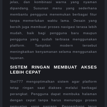
jelas, dan kombinasi warna yang nyaman
dipandang. Susunan menu yang sederhana
membantu pengguna menemukan berbagai fitur
tanpa memerlukan waktu lama. Desain yang
bersih juga membuat proses navigasi terasa lebih
mudah, baik bagi pengguna baru maupun
pengguna yang sudah terbiasa menggunakan
platform. Tampilan modern tersebut
meningkatkan kenyamanan selama menggunakan
layanan.
SISTEM RINGAN MEMBUAT AKSES
LEBIH CEPAT
Slot777 mengoptimalkan sistem agar platform
tetap ringan saat diakses melalui berbagai
perangkat. Pengguna dapat membuka halaman
dengan cepat tanpa harus menunggu proses
pemuatan yang panjang. Pengembang terus