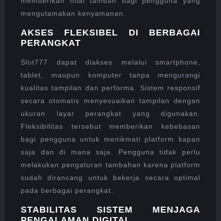
memberikan nilai tambah bagi pengguna yang
mengutamakan kenyamanan.
AKSES FLEKSIBEL DI BERBAGAI
PERANGKAT
Slot777 dapat diakses melalui smartphone,
tablet, maupun komputer tanpa mengurangi
kualitas tampilan dan performa. Sistem responsif
secara otomatis menyesuaikan tampilan dengan
ukuran layar perangkat yang digunakan.
Fleksibilitas tersebut memberikan kebebasan
bagi pengguna untuk menikmati platform kapan
saja dan di mana saja. Pengguna tidak perlu
melakukan pengaturan tambahan karena platform
sudah dirancang untuk bekerja secara optimal
pada berbagai perangkat.
STABILITAS SISTEM MENJAGA
PENGALAMAN DIGITAL