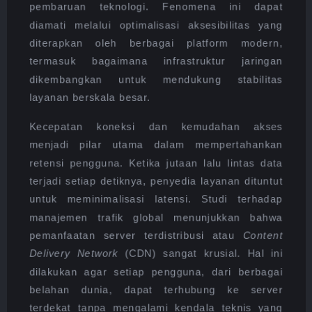
pembaruan teknologi. Fenomena ini dapat
diamati melalui optimalisasi aksesibilitas yang
diterapkan oleh berbagai platform modern,
termasuk bagaimana infrastruktur jaringan
dikembangkan untuk mendukung stabilitas
layanan berskala besar.
Kecepatan koneksi dan kemudahan akses
menjadi pilar utama dalam mempertahankan
retensi pengguna. Ketika jutaan lalu lintas data
terjadi setiap detiknya, penyedia layanan dituntut
untuk meminimalisasi latensi. Studi terhadap
manajemen trafik global menunjukkan bahwa
pemanfaatan server terdistribusi atau
Content
Delivery Network
(CDN) sangat krusial. Hal ini
dilakukan agar setiap pengguna, dari berbagai
belahan dunia, dapat terhubung ke server
terdekat tanpa mengalami kendala teknis yang