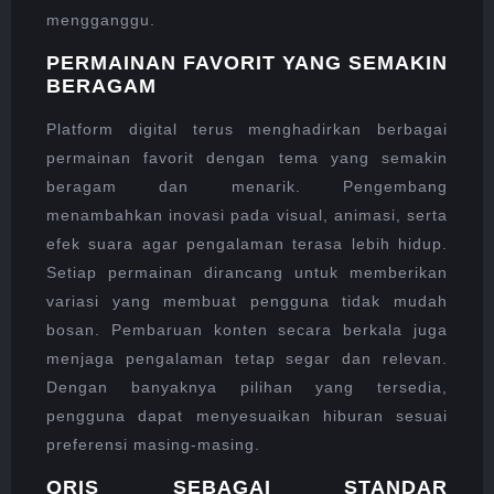
mengganggu.
PERMAINAN FAVORIT YANG SEMAKIN
BERAGAM
Platform digital terus menghadirkan berbagai
permainan favorit dengan tema yang semakin
beragam dan menarik. Pengembang
menambahkan inovasi pada visual, animasi, serta
efek suara agar pengalaman terasa lebih hidup.
Setiap permainan dirancang untuk memberikan
variasi yang membuat pengguna tidak mudah
bosan. Pembaruan konten secara berkala juga
menjaga pengalaman tetap segar dan relevan.
Dengan banyaknya pilihan yang tersedia,
pengguna dapat menyesuaikan hiburan sesuai
preferensi masing-masing.
QRIS SEBAGAI STANDAR