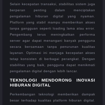
Selain kecepatan transaksi, stabilitas sistem juga
berperan penting dalam menciptakan
pengalaman hiburan digital yang nyaman.
Platform yang stabil mampu memberikan akses
tanpa gangguan seperti loading lama atau error.
Pengembang terus meningkatkan performa
server agar dapat menangani banyak pengguna
secara bersamaan tanpa penurunan kualitas
layanan. Optimasi ini menjaga kecepatan akses
tetap konsisten di berbagai perangkat. Dengan
stabilitas yang baik, pengguna dapat menikmati
pengalaman digital dengan lebih lancar.
TEKNOLOGI MENDORONG INOVASI
HIBURAN DIGITAL
Perkembangan teknologi memberikan dampak
besar terhadap kualitas platform hiburan digital.