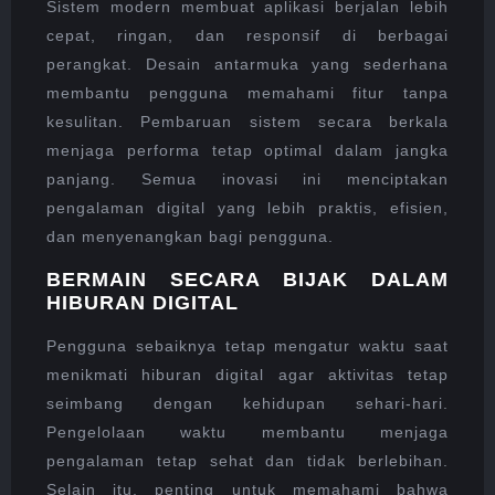
Sistem modern membuat aplikasi berjalan lebih
cepat, ringan, dan responsif di berbagai
perangkat. Desain antarmuka yang sederhana
membantu pengguna memahami fitur tanpa
kesulitan. Pembaruan sistem secara berkala
menjaga performa tetap optimal dalam jangka
panjang. Semua inovasi ini menciptakan
pengalaman digital yang lebih praktis, efisien,
dan menyenangkan bagi pengguna.
BERMAIN SECARA BIJAK DALAM
HIBURAN DIGITAL
Pengguna sebaiknya tetap mengatur waktu saat
menikmati hiburan digital agar aktivitas tetap
seimbang dengan kehidupan sehari-hari.
Pengelolaan waktu membantu menjaga
pengalaman tetap sehat dan tidak berlebihan.
Selain itu, penting untuk memahami bahwa