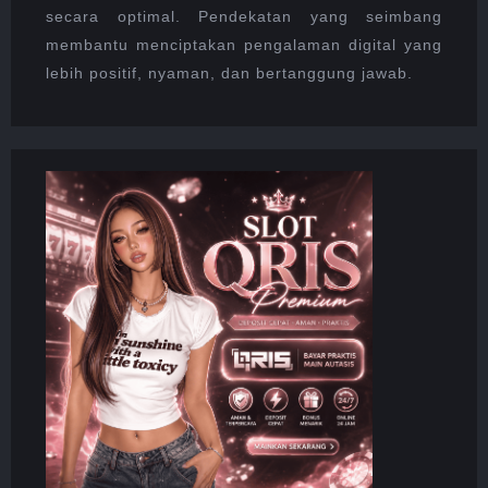
secara optimal. Pendekatan yang seimbang
membantu menciptakan pengalaman digital yang
lebih positif, nyaman, dan bertanggung jawab.