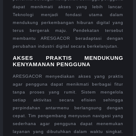
dapat menikmati akses yang lebih lancar.
Teknologi menjadi fondasi utama dalam
mendukung perkembangan hiburan digital yang
terus bergerak maju. Pendekatan tersebut
membantu ARESGACOR beradaptasi dengan
perubahan industri digital secara berkelanjutan.
AKSES PRAKTIS MENDUKUNG
KENYAMANAN PENGGUNA
ARESGACOR menyediakan akses yang praktis
agar pengguna dapat menikmati berbagai fitur
tanpa proses yang rumit. Sistem mengelola
setiap aktivitas secara efisien sehingga
perpindahan antarmenu berlangsung dengan
cepat. Tim pengembang menyusun navigasi yang
sederhana agar pengguna dapat menemukan
layanan yang dibutuhkan dalam waktu singkat.