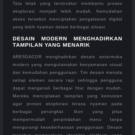
Tata letak yang terstruktur membantu proses
eksplorasi menjadi lebih mudah. Kemudahan
akses tersebut menciptakan pengalaman digital
yang lebih nyaman dalam berbagai situasi.
DESAIN MODERN MENGHADIRKAN
TAMPILAN YANG MENARIK
ARESGACOR menghadirkan desain antarmuka
modern yang mengutamakan kenyamanan visual
dan kemudahan penggunaan. Tim desain menata
setiap elemen secara rapi sehingga pengguna
dapat mengenali berbagai fitur dengan mudah.
Mereka menciptakan tampilan yang konsisten
agar proses eksplorasi terasa nyaman pada
berbagai perangkat. Ikon yang jelas
mempermudah perpindahan menu tanpa
mengurangi kesederhanaan penggunaan. Desain