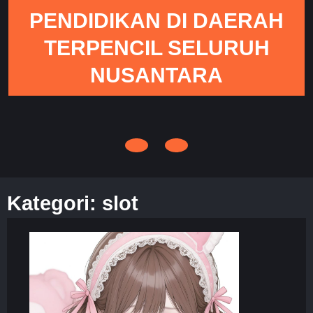
Skip
PENDIDIKAN DI DAERAH
to
content
TERPENCIL SELURUH
NUSANTARA
Open
Button
Kategori:
slot