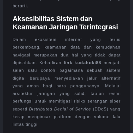
berarti.
Aksesibilitas Sistem dan
Keamanan Jaringan Terintegrasi
Dalam ekosistem internet yang terus
berkembang, keamanan data dan kemudahan
navigasi merupakan dua hal yang tidak dapat
dipisahkan. Kehadiran
link kudahoki88
menjadi
salah satu contoh bagaimana sebuah sistem
digital berupaya menyediakan jalur alternatif
yang aman bagi para penggunanya. Melalui
arsitektur jaringan yang solid, tautan resmi
berfungsi untuk memitigasi risiko serangan siber
seperti
Distributed Denial of Service
(DDoS) yang
kerap mengincar platform dengan volume lalu
lintas tinggi.