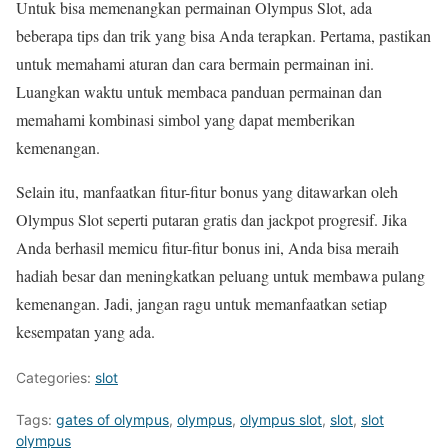
Untuk bisa memenangkan permainan Olympus Slot, ada
beberapa tips dan trik yang bisa Anda terapkan. Pertama, pastikan
untuk memahami aturan dan cara bermain permainan ini.
Luangkan waktu untuk membaca panduan permainan dan
memahami kombinasi simbol yang dapat memberikan
kemenangan.
Selain itu, manfaatkan fitur-fitur bonus yang ditawarkan oleh
Olympus Slot seperti putaran gratis dan jackpot progresif. Jika
Anda berhasil memicu fitur-fitur bonus ini, Anda bisa meraih
hadiah besar dan meningkatkan peluang untuk membawa pulang
kemenangan. Jadi, jangan ragu untuk memanfaatkan setiap
kesempatan yang ada.
Categories:
slot
Tags:
gates of olympus
,
olympus
,
olympus slot
,
slot
,
slot
olympus