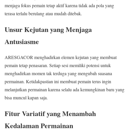
menjaga fokus pemain tetap aktif karena tidak ada pola yang
terasa terlalu berulang atau mudah ditebak.
Unsur Kejutan yang Menjaga
Antusiasme
ARESGACOR menghadirkan elemen kejutan yang membuat
pemain tetap penasaran. Setiap sesi memiliki potensi untuk
menghadirkan momen tak terduga yang mengubah suasana
permainan. Ketidakpastian ini membuat pemain terus ingin
melanjutkan permainan karena selalu ada kemungkinan baru yang
bisa muncul kapan saja.
Fitur Variatif yang Menambah
Kedalaman Permainan