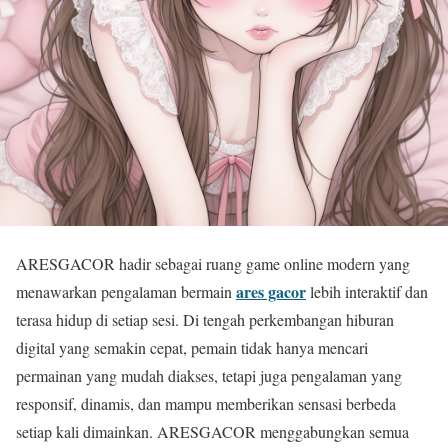
ARESGACOR hadir sebagai ruang game online modern yang
ares gacor
menawarkan pengalaman bermain
lebih interaktif dan
terasa hidup di setiap sesi. Di tengah perkembangan hiburan
digital yang semakin cepat, pemain tidak hanya mencari
permainan yang mudah diakses, tetapi juga pengalaman yang
responsif, dinamis, dan mampu memberikan sensasi berbeda
setiap kali dimainkan. ARESGACOR menggabungkan semua