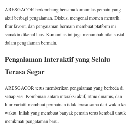
ARESGACOR berkembang bersama komunitas pemain yang
aktif berbagi pengalaman. Diskusi mengenai momen menarik,
fitur favorit, dan pengalaman bermain membuat platform ini
semakin dikenal luas. Komunitas ini juga menambah nilai sosial
dalam pengalaman bermain.
Pengalaman Interaktif yang Selalu
Terasa Segar
ARESGACOR terus memberikan pengalaman yang berbeda di
setiap sesi. Kombinasi antara interaksi aktif, ritme dinamis, dan
fitur variatif membuat permainan tidak terasa sama dari waktu ke
waktu. Inilah yang membuat banyak pemain terus kembali untuk
menikmati pengalaman baru.