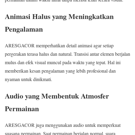
Animasi Halus yang Meningkatkan
Pengalaman
ARESGACOR memperhatikan detail animasi agar setiap
pergerakan terasa halus dan natural. Transisi antar elemen berjalan
mulus dan efek visual muncul pada waktu yang tepat. Hal ini
memberikan kesan pengalaman yang lebih profesional dan
nyaman untuk dinikmati.
Audio yang Membentuk Atmosfer
Permainan
ARESGACOR juga menggunakan audio untuk memperkuat
suasana permainan. Saat permainan berjalan normal, suara