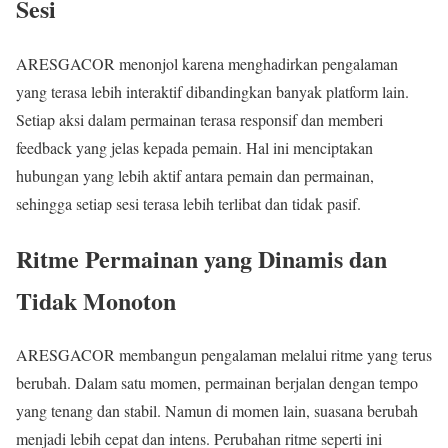
Sesi
ARESGACOR menonjol karena menghadirkan pengalaman
yang terasa lebih interaktif dibandingkan banyak platform lain.
Setiap aksi dalam permainan terasa responsif dan memberi
feedback yang jelas kepada pemain. Hal ini menciptakan
hubungan yang lebih aktif antara pemain dan permainan,
sehingga setiap sesi terasa lebih terlibat dan tidak pasif.
Ritme Permainan yang Dinamis dan
Tidak Monoton
ARESGACOR membangun pengalaman melalui ritme yang terus
berubah. Dalam satu momen, permainan berjalan dengan tempo
yang tenang dan stabil. Namun di momen lain, suasana berubah
menjadi lebih cepat dan intens. Perubahan ritme seperti ini