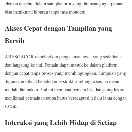
elemen tersebut dalam satu platform yang dirancang agar pemain
bisa menikmati hiburan tanpa rasa monoton.
Akses Cepat dengan Tampilan yang
Bersih
ARESGACOR memberikan pengalaman awal yang sederhana
dan langsung ke inti. Pemain dapat masuk ke dalam platform
dengan cepat tanpa proses yang membingungkan. Tampilan yang
digunakan dibuat bersih dan terstruktur sehingga semua menu
mudah ditemukan. Hal ini membuat pemain bisa langsung fokus
menikmati permainan tanpa harus beradaptasi terlalu lama dengan
sistem.
Interaksi yang Lebih Hidup di Setiap