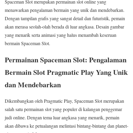
Spaceman Slot merupakan permainan slot online yang
menawarkan pengalaman bermain yang unik dan mendebarkan.
Dengan tampilan grafis yang sangat detail dan futuristik, pemain
akan merasa seolah-olah berada di luar angkasa. Desain gambar
yang menarik serta animasi yang halus menambah keseruan
bermain Spaceman Slot.
Permainan Spaceman Slot: Pengalaman
Bermain Slot Pragmatic Play Yang Unik
dan Mendebarkan
Dikembangkan oleh Pragmatic Play, Spaceman Slot merupakan
salah satu permainan slot yang populer di kalangan penggemar
judi online. Dengan tema luar angkasa yang menarik, pemain
akan dibawa ke petualangan melintasi bintang-bintang dan planet-