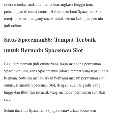
selera mereka, mulai dari tema luar angkasa hingga tema
petualangan di dunia fantasi. Hal ini membuat Spaceman Slot
menjadi permainan yang cocok untuk semua kalangan pemain
judi online.
Situs Spaceman88: Tempat Terbaik
untuk Bermain Spaceman Slot
Bagi para pemain judi online yang ingin mencoba permainan
Spaceman Slot, situs Spaceman88 adalah tempat yang tepat untuk
bermain. Situs ini menawarkan berbagai macam permainan slot
online, termasuk Spaceman Slot, dengan kualitas grafis yang
tinggi dan fitur-fitur menarik yang membuat permainan semakin
seru.
Selain itu, situs Spaceman88 juga menawarkan bonus dan