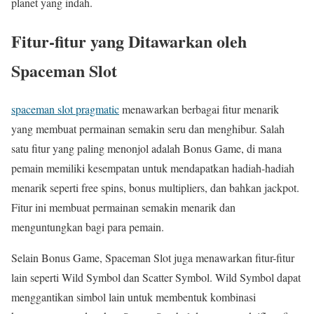
planet yang indah.
Fitur-fitur yang Ditawarkan oleh
Spaceman Slot
spaceman slot pragmatic
menawarkan berbagai fitur menarik
yang membuat permainan semakin seru dan menghibur. Salah
satu fitur yang paling menonjol adalah Bonus Game, di mana
pemain memiliki kesempatan untuk mendapatkan hadiah-hadiah
menarik seperti free spins, bonus multipliers, dan bahkan jackpot.
Fitur ini membuat permainan semakin menarik dan
menguntungkan bagi para pemain.
Selain Bonus Game, Spaceman Slot juga menawarkan fitur-fitur
lain seperti Wild Symbol dan Scatter Symbol. Wild Symbol dapat
menggantikan simbol lain untuk membentuk kombinasi