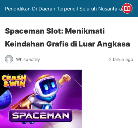
Pendidikan Di Daerah Terpencil Seluruh Nusantara
Spaceman Slot: Menikmati
Keindahan Grafis di Luar Angkasa
Whispectilly
2 tahun ago