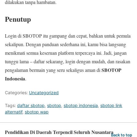
dilakukan tanpa hambatan.
Penutup
Login di SBOTOP itu gampang dan cepat, bahkan untuk pemula
sekalipun. Dengan panduan sederhana ini, kamu bisa langsung
menikmati semua keseruan platform terpercaya ini. Jadi, jangan
tunggu lama – daftar sekarang, login dengan mudah, dan rasakan
SBOTOP
pengalaman bermain yang seru sekaligus aman di
Indonesia
.
Categories:
Uncategorized
Tags:
daftar sbotop
,
sbotop
,
sbotop indonesia
,
sbotop link
alternatif
,
sbotop wap
Pendidikan Di Daerah Terpencil Seluruh Nusantara
Back to top