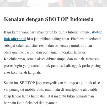
Kenalan dengan SBOTOP Indonesia
sbotop
Bagi kamu yang baru mau terjun ke dunia hiburan online,
link alternatif
bisa jadi pilihan paling tepat. Platform ini terkenal
sebagai salah satu situs resmi dan terpercaya untuk taruhan
olahraga, live casino, dan permainan interaktif lainnya.
Kelebihannya, semua akses dibuat simpel dan mudah, termasuk
proses login yang ramah untuk pemula. Jadi, nggak perlu pusing
atau takut salah langkah.
sbotop wap
Selain itu, SBOTOP juga menyediakan
untuk akses
via perangkat mobile. Jadi, mau main di smartphone atau tablet,
tetap lancar tanpa hambatan. Hal ini tentu bikin pengalaman
bermain lebih fleksibel dan nyaman.