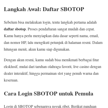
Langkah Awal: Daftar SBOTOP
Sebelum bisa melakukan login, tentu langkah pertama adalah
daftar sbotop
. Proses pendaftaran sangat mudah dan cepat.
Kamu hanya perlu menyiapkan data dasar seperti nama, email,
dan nomor HP, lalu mengikuti petunjuk di halaman resmi. Dalam
hitungan menit, akun kamu siap digunakan.
Dengan akun resmi, kamu sudah bisa menikmati berbagai fitur
eksklusif, mulai dari taruhan olahraga favorit, live casino dengan
dealer interaktif, hingga permainan slot yang penuh warna dan
keseruan.
Cara Login SBOTOP untuk Pemula
Login di SBOTOP sebenarnya nggak ribet. Berikut panduan