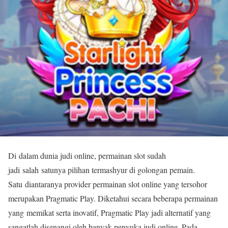
Di dalam dunia judi online, permainan slot sudah
jadi salah satunya pilihan termashyur di golongan pemain.
Satu diantaranya provider permainan slot online yang tersohor
merupakan Pragmatic Play. Diketahui secara beberapa permainan
yang memikat serta inovatif, Pragmatic Play jadi alternatif yang
sangatlah disenangi oleh banyak penyuka judi online. Pada