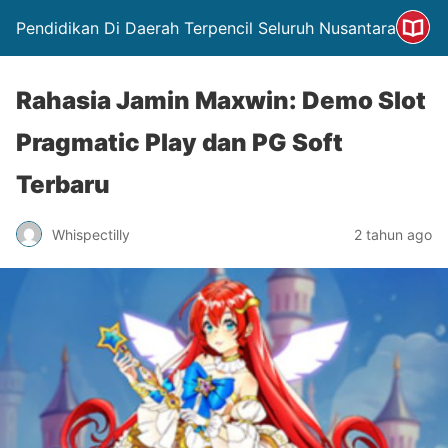
Pendidikan Di Daerah Terpencil Seluruh Nusantara
Rahasia Jamin Maxwin: Demo Slot
Pragmatic Play dan PG Soft
Terbaru
Whispectilly
2 tahun ago