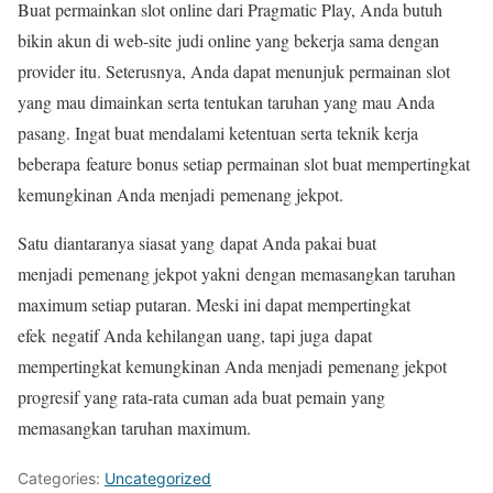
Buat permainkan slot online dari Pragmatic Play, Anda butuh
bikin akun di web-site judi online yang bekerja sama dengan
provider itu. Seterusnya, Anda dapat menunjuk permainan slot
yang mau dimainkan serta tentukan taruhan yang mau Anda
pasang. Ingat buat mendalami ketentuan serta teknik kerja
beberapa feature bonus setiap permainan slot buat mempertingkat
kemungkinan Anda menjadi pemenang jekpot.
Satu diantaranya siasat yang dapat Anda pakai buat
menjadi pemenang jekpot yakni dengan memasangkan taruhan
maximum setiap putaran. Meski ini dapat mempertingkat
efek negatif Anda kehilangan uang, tapi juga dapat
mempertingkat kemungkinan Anda menjadi pemenang jekpot
progresif yang rata-rata cuman ada buat pemain yang
memasangkan taruhan maximum.
Categories:
Uncategorized