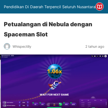
Pendidikan Di Daerah Terpencil Seluruh Nusantara
Petualangan di Nebula dengan
Spaceman Slot
Whispectilly
2 tahun ago