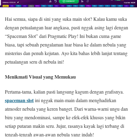
Hai semua, siapa di sini yang suka main slot? Kalau kamu suka
dengan petualangan luar angkasa, pasti nggak asing lagi dengan
“Spaceman Slot” dari Pragmatic Play! Ini bukan cuma game
biasa, tapi sebuah pengalaman luar biasa ke dalam nebula yang
misterius dan penuh kejutan. Ayo kita bahas lebih lanjut tentang
petualangan seru di nebula ini!
Menikmati Visual yang Memukau
Pertama-tama, kalian pasti langsung kagum dengan grafisnya.
spaceman slot
ini nggak main-main dalam menghadirkan
atmosfer nebula yang keren banget. Dari warna-warni ungu dan
biru yang mendominasi, sampe ke efek-efek khusus yang bikin
setiap putaran makin seru. Jujur, rasanya kayak lagi terbang di
tengah-tengah awan-awan nebula yang indah!