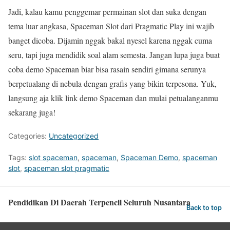
Jadi, kalau kamu penggemar permainan slot dan suka dengan
tema luar angkasa, Spaceman Slot dari Pragmatic Play ini wajib
banget dicoba. Dijamin nggak bakal nyesel karena nggak cuma
seru, tapi juga mendidik soal alam semesta. Jangan lupa juga buat
coba demo Spaceman biar bisa rasain sendiri gimana serunya
berpetualang di nebula dengan grafis yang bikin terpesona. Yuk,
langsung aja klik link demo Spaceman dan mulai petualanganmu
sekarang juga!
Categories:
Uncategorized
Tags:
slot spaceman
,
spaceman
,
Spaceman Demo
,
spaceman
slot
,
spaceman slot pragmatic
Pendidikan Di Daerah Terpencil Seluruh Nusantara
Back to top