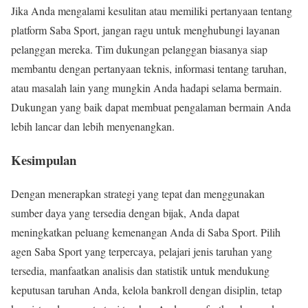
Jika Anda mengalami kesulitan atau memiliki pertanyaan tentang
platform Saba Sport, jangan ragu untuk menghubungi layanan
pelanggan mereka. Tim dukungan pelanggan biasanya siap
membantu dengan pertanyaan teknis, informasi tentang taruhan,
atau masalah lain yang mungkin Anda hadapi selama bermain.
Dukungan yang baik dapat membuat pengalaman bermain Anda
lebih lancar dan lebih menyenangkan.
Kesimpulan
Dengan menerapkan strategi yang tepat dan menggunakan
sumber daya yang tersedia dengan bijak, Anda dapat
meningkatkan peluang kemenangan Anda di Saba Sport. Pilih
agen Saba Sport yang terpercaya, pelajari jenis taruhan yang
tersedia, manfaatkan analisis dan statistik untuk mendukung
keputusan taruhan Anda, kelola bankroll dengan disiplin, tetap