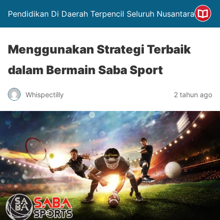
Pendidikan Di Daerah Terpencil Seluruh Nusantara
Menggunakan Strategi Terbaik
dalam Bermain Saba Sport
Whispectilly
2 tahun ago