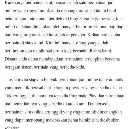
Karenanya permainan slot menjadi salah satu permainan judi
online yang ringan untuk anda menangkan. situs kita ini betul-
betul ringan untuk anda peroleh di Google, game-game yang kita
miliki malahan dimainkan oleh banyak bettor profesional tiap-tiap
harinya gara-gara situs kita sudah terpercaya. Kalian harus coba
bermain di situs kami. Kini ini, banyak orang yang sudah
berhimpun dan menikmati profit kala bermain di area kami.
Disana anda dapat mendapatkan permainan terlengkap bersama
beragam sistem bermain yang berbeda-beda.
situs slot kita siapkan banyak permainan judi online uang autentik
yang menarik berasal dari beragam provider yang tersedia disana.
Tak tertinggal, diantaranya tersedia Pragmatic Play dan permainan
baru tenar lainnya yang tersedia di area kami. Dan tersedia
permainan slot online terunggul yang ringan untuk dimenangkan
yang dapat menopang melepaskan penat berakhir berkesibukan
seharian.