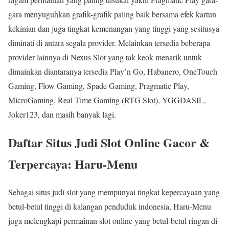
gara menyuguhkan grafik-grafik paling baik bersama efek kartun
kekinian dan juga tingkat kemenangan yang tinggi yang sesitusya
diminati di antara segala provider. Melainkan tersedia beberapa
provider lainnya di Nexus Slot yang tak keok menarik untuk
dimainkan diantaranya tersedia Play’n Go, Habanero, OneTouch
Gaming, Flow Gaming, Spade Gaming, Pragmatic Play,
MicroGaming, Real Time Gaming (RTG Slot), YGGDASIL,
Joker123, dan masih banyak lagi.
Daftar Situs Judi Slot Online Gacor &
Terpercaya: Haru-Menu
Sebagai situs judi slot yang mempunyai tingkat kepercayaan yang
betul-betul tinggi di kalangan penduduk indonesia, Haru-Menu
juga melengkapi permainan slot online yang betul-betul ringan di