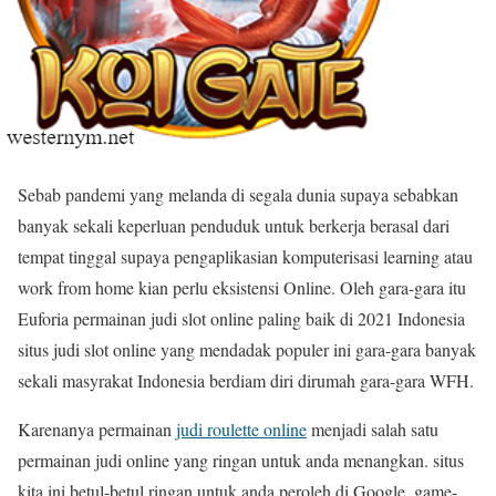
Sebab pandemi yang melanda di segala dunia supaya sebabkan
banyak sekali keperluan penduduk untuk berkerja berasal dari
tempat tinggal supaya pengaplikasian komputerisasi learning atau
work from home kian perlu eksistensi Online. Oleh gara-gara itu
Euforia permainan judi slot online paling baik di 2021 Indonesia
situs judi slot online yang mendadak populer ini gara-gara banyak
sekali masyrakat Indonesia berdiam diri dirumah gara-gara WFH.
Karenanya permainan
judi roulette online
menjadi salah satu
permainan judi online yang ringan untuk anda menangkan. situs
kita ini betul-betul ringan untuk anda peroleh di Google, game-