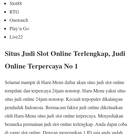
Slot88
RTG
Onetouch
Play’n Go
Live22
Situs Judi Slot Online Terlengkap, Judi
Online Terpercaya No 1
Selamat mampir di Haru-Menu daftar akun situs judi slot online
terupdate dan terpercaya 24jam nonstop. Haru-Menu yakni situs
situs judi online 24jam nonstop. Kecuali terpopuler dikalangan
penduduk Indonesia. Bermacam faktor judi online dikeluarkan
oleh Haru-Menu situs judi slot online terpercaya. Menyediakan
beraneka permainan judi slot online terlengkap. Anda dapat coba
di game slot online. Dengan menerapkan 1 ID saja anda sudah