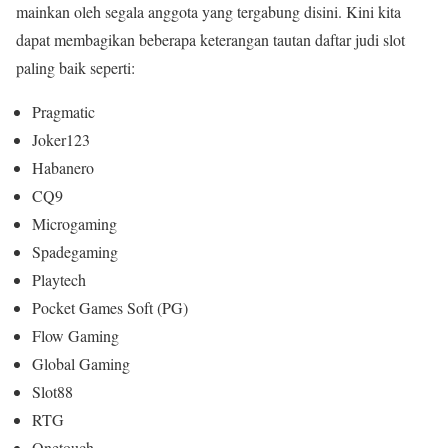
mainkan oleh segala anggota yang tergabung disini. Kini kita
dapat membagikan beberapa keterangan tautan daftar judi slot
paling baik seperti:
Pragmatic
Joker123
Habanero
CQ9
Microgaming
Spadegaming
Playtech
Pocket Games Soft (PG)
Flow Gaming
Global Gaming
Slot88
RTG
Onetouch