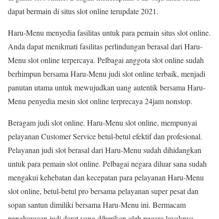
dapat bermain di situs slot online terupdate 2021.
Haru-Menu menyedia fasilitas untuk para pemain situs slot online.
Anda dapat menikmati fasilitas perlindungan berasal dari Haru-
Menu slot online terpercaya. Pelbagai anggota slot online sudah
berhimpun bersama Haru-Menu judi slot online terbaik, menjadi
panutan utama untuk mewujudkan uang autentik bersama Haru-
Menu penyedia mesin slot online terprecaya 24jam nonstop.
Beragam judi slot online. Haru-Menu slot online, mempunyai
pelayanan Customer Service betul-betul efektif dan profesional.
Pelayanan judi slot berasal dari Haru-Menu sudah dihidangkan
untuk para pemain slot online. Pelbagai negara diluar sana sudah
mengakui kehebatan dan kecepatan para pelayanan Haru-Menu
slot online, betul-betul pro bersama pelayanan super pesat dan
sopan santun dimiliki bersama Haru-Menu ini. Bermacam
penghargaan judi darat yang diberikan oleh negara layaknya