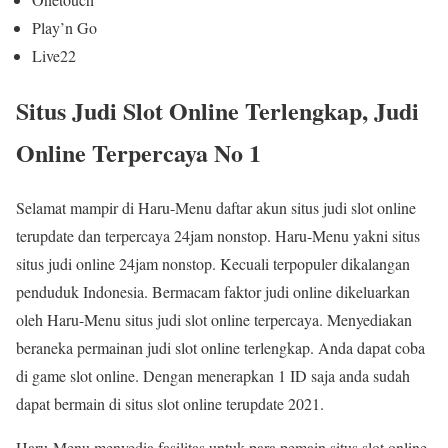
Play’n Go
Live22
Situs Judi Slot Online Terlengkap, Judi
Online Terpercaya No 1
Selamat mampir di Haru-Menu daftar akun situs judi slot online
terupdate dan terpercaya 24jam nonstop. Haru-Menu yakni situs
situs judi online 24jam nonstop. Kecuali terpopuler dikalangan
penduduk Indonesia. Bermacam faktor judi online dikeluarkan
oleh Haru-Menu situs judi slot online terpercaya. Menyediakan
beraneka permainan judi slot online terlengkap. Anda dapat coba
di game slot online. Dengan menerapkan 1 ID saja anda sudah
dapat bermain di situs slot online terupdate 2021.
Haru-Menu menyedia fasilitas untuk para pemain situs slot online.