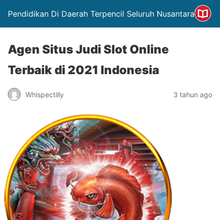
Pendidikan Di Daerah Terpencil Seluruh Nusantara
Agen Situs Judi Slot Online
Terbaik di 2021 Indonesia
Whispectilly
3 tahun ago