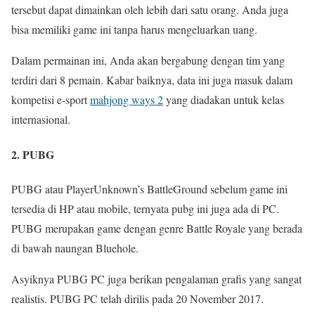
tersebut dapat dimainkan oleh lebih dari satu orang. Anda juga
bisa memiliki game ini tanpa harus mengeluarkan uang.
Dalam permainan ini, Anda akan bergabung dengan tim yang
terdiri dari 8 pemain. Kabar baiknya, data ini juga masuk dalam
kompetisi e-sport
mahjong ways 2
yang diadakan untuk kelas
internasional.
2. PUBG
PUBG atau PlayerUnknown’s BattleGround sebelum game ini
tersedia di HP atau mobile, ternyata pubg ini juga ada di PC.
PUBG merupakan game dengan genre Battle Royale yang berada
di bawah naungan Bluehole.
Asyiknya PUBG PC juga berikan pengalaman grafis yang sangat
realistis. PUBG PC telah dirilis pada 20 November 2017.