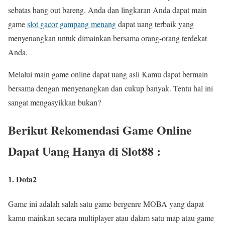
sebatas hang out bareng. Anda dan lingkaran Anda dapat main
game
slot gacor gampang menang
dapat uang terbaik yang
menyenangkan untuk dimainkan bersama orang-orang terdekat
Anda.
Melalui main game online dapat uang asli Kamu dapat bermain
bersama dengan menyenangkan dan cukup banyak. Tentu hal ini
sangat mengasyikkan bukan?
Berikut Rekomendasi Game Online
Dapat Uang Hanya di Slot88 :
1. Dota2
Game ini adalah salah satu game bergenre MOBA yang dapat
kamu mainkan secara multiplayer atau dalam satu map atau game