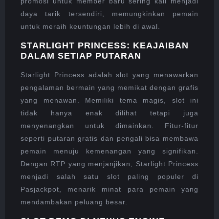
promosi untuk member baru sering kali menjadi
daya tarik tersendiri, memungkinkan pemain
untuk meraih keuntungan lebih di awal.
STARLIGHT PRINCESS: KEAJAIBAN
DALAM SETIAP PUTARAN
Starlight Princess adalah slot yang menawarkan
pengalaman bermain yang memikat dengan grafis
yang menawan. Memiliki tema magis, slot ini
tidak hanya enak dilihat tetapi juga
menyenangkan untuk dimainkan. Fitur-fitur
seperti putaran gratis dan pengali bisa membawa
pemain menuju kemenangan yang signifikan.
Dengan RTP yang menjanjikan, Starlight Princess
menjadi salah satu slot paling populer di
Pasjackpot, menarik minat para pemain yang
mendambakan peluang besar.