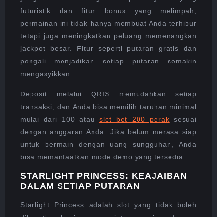
futuristik dan fitur bonus yang melimpah,
permainan ini tidak hanya membuat Anda terhibur
tetapi juga meningkatkan peluang memenangkan
jackpot besar. Fitur seperti putaran gratis dan
pengali menjadikan setiap putaran semakin
mengasyikkan.
Deposit melalui QRIS memudahkan setiap
transaksi, dan Anda bisa memilih taruhan minimal
mulai dari 100 atau
slot bet 200 perak
sesuai
dengan anggaran Anda. Jika belum merasa siap
untuk bermain dengan uang sungguhan, Anda
bisa memanfaatkan mode demo yang tersedia.
STARLIGHT PRINCESS: KEAJAIBAN
DALAM SETIAP PUTARAN
Starlight Princess adalah slot yang tidak boleh