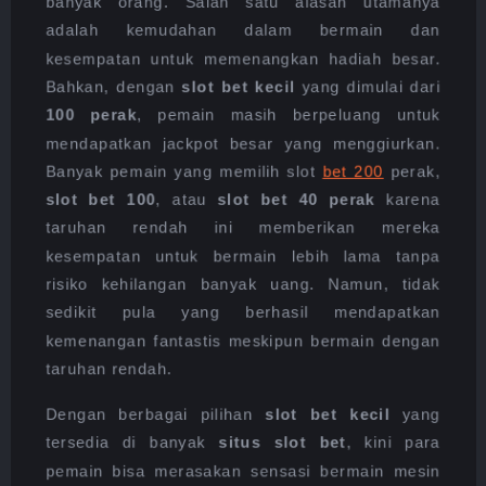
banyak orang. Salah satu alasan utamanya
BESA
adalah kemudahan dalam bermain dan
kesempatan untuk memenangkan hadiah besar.
Bahkan, dengan
slot bet kecil
yang dimulai dari
100 perak
, pemain masih berpeluang untuk
mendapatkan jackpot besar yang menggiurkan.
Banyak pemain yang memilih slot
bet 200
perak,
slot bet 100
, atau
slot bet 40 perak
karena
taruhan rendah ini memberikan mereka
kesempatan untuk bermain lebih lama tanpa
risiko kehilangan banyak uang. Namun, tidak
sedikit pula yang berhasil mendapatkan
kemenangan fantastis meskipun bermain dengan
taruhan rendah.
Dengan berbagai pilihan
slot bet kecil
yang
tersedia di banyak
situs slot bet
, kini para
pemain bisa merasakan sensasi bermain mesin