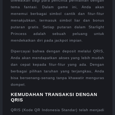
dilewatkan bagi para pencinta permainan dengan
tema fantasi. Dalam game ini, Anda akan
menemui berbagai simbol cantik dan fitur-fitur
menakjubkan, termasuk simbol liar dan bonus
putaran gratis. Setiap putaran dalam Starlight
Princess adalah sebuah peluang untuk
mendekatkan diri pada jackpot impian.
Dipercayai bahwa dengan deposit melalui QRIS,
Anda akan mendapatkan akses yang lebih mudah
dan cepat kepada fitur-fitur yang ada. Dengan
berbagai pilihan taruhan yang terjangkau, Anda
bisa bersenang-senang tanpa khawatir menguras
dompet.
KEMUDAHAN TRANSAKSI DENGAN
QRIS
QRIS (Kode QR Indonesia Standar) telah menjadi