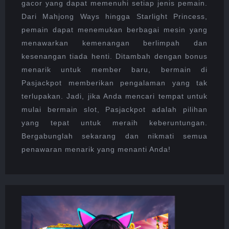
gacor yang dapat memenuhi setiap jenis pemain.
Dari Mahjong Ways hingga Starlight Princess,
pemain dapat menemukan berbagai mesin yang
menawarkan kemenangan berlimpah dan
kesenangan tiada henti. Ditambah dengan bonus
menarik untuk member baru, bermain di
Pasjackpot memberikan pengalaman yang tak
terlupakan. Jadi, jika Anda mencari tempat untuk
mulai bermain slot, Pasjackpot adalah pilihan
yang tepat untuk meraih keberuntungan.
Bergabunglah sekarang dan nikmati semua
penawaran menarik yang menanti Anda!