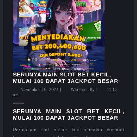
SERUNYA MAIN SLOT BET KECIL,
SERU
MULAI 100 DAPAT JACKPOT BESAR
MAIN
November
Whispectilly
November 26, 2024
|
Whispectilly
|
11:13
SLOT
26,
am
BET
2024
KECIL
SERUNYA MAIN SLOT BET KECIL,
MULAI
MULAI 100 DAPAT JACKPOT BESAR
100
DAPA
Permainan slot online kini semakin diminati
JACK