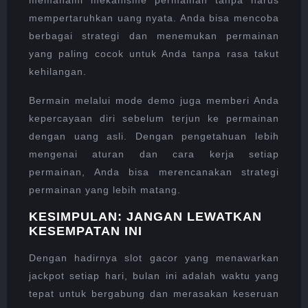
memahami mekanisme permainan tanpa harus
mempertaruhkan uang nyata. Anda bisa mencoba
berbagai strategi dan menemukan permainan
yang paling cocok untuk Anda tanpa rasa takut
kehilangan.
Bermain melalui mode demo juga memberi Anda
kepercayaan diri sebelum terjun ke permainan
dengan uang asli. Dengan pengetahuan lebih
mengenai aturan dan cara kerja setiap
permainan, Anda bisa merencanakan strategi
permainan yang lebih matang.
KESIMPULAN: JANGAN LEWATKAN
KESEMPATAN INI
Dengan hadirnya slot gacor yang menawarkan
jackpot setiap hari, bulan ini adalah waktu yang
tepat untuk bergabung dan merasakan keseruan