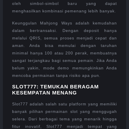
oleh simbol-simbol baru yang dapat
menghasilkan kombinasi pemenang lebih banyak.
Keunggulan Mahjong Ways adalah kemudahan
dalam bertransaksi. Dengan deposit hanya
melalui QRIS, semua proses menjadi cepat dan
aman. Anda bisa memulai dengan taruhan
minimal hanya 100 atau 200 perak, membuatnya
sangat terjangkau bagi semua pemain. Jika Anda
belum yakin, mode demo memungkinkan Anda
mencoba permainan tanpa risiko apa pun.
SLOT777: TEMUKAN BERAGAM
KESEMPATAN MENANG
Slot777 adalah salah satu platform yang memiliki
banyak pilihan permainan slot yang menggugah
selera. Dari berbagai tema yang menarik hingga
fitur inovatif, Slot777 menjadi tempat yang