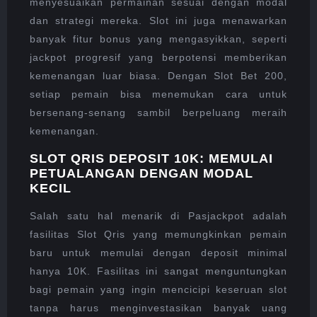
menyesuaikan permainan sesuai dengan modal
dan strategi mereka. Slot ini juga menawarkan
banyak fitur bonus yang mengasyikkan, seperti
jackpot progresif yang berpotensi memberikan
kemenangan luar biasa. Dengan Slot Bet 200,
setiap pemain bisa menemukan cara untuk
bersenang-senang sambil berpeluang meraih
kemenangan.
SLOT QRIS DEPOSIT 10K: MEMULAI
PETUALANGAN DENGAN MODAL
KECIL
Salah satu hal menarik di Pasjackpot adalah
fasilitas Slot Qris yang memungkinkan pemain
baru untuk memulai dengan deposit minimal
hanya 10K. Fasilitas ini sangat menguntungkan
bagi pemain yang ingin mencicipi keseruan slot
tanpa harus menginvestasikan banyak uang