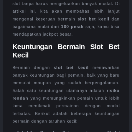
slot tanpa harus mengeluarkan banyak modal. Di
artikel ini, kita akan membahas lebih lanjut
mengenai keseruan bermain
slot bet kecil
dan
bagaimana mulai dari
100 perak
saja, kamu bisa
mendapatkan jackpot besar.
Keuntungan Bermain Slot Bet
Kecil
Bermain dengan
slot bet kecil
menawarkan
banyak keuntungan bagi pemain, baik yang baru
memulai maupun yang sudah berpengalaman.
Salah satu keuntungan utamanya adalah
risiko
rendah
yang memungkinkan pemain untuk lebih
lama menikmati permainan dengan modal
terbatas. Berikut adalah beberapa keuntungan
bermain dengan taruhan kecil: