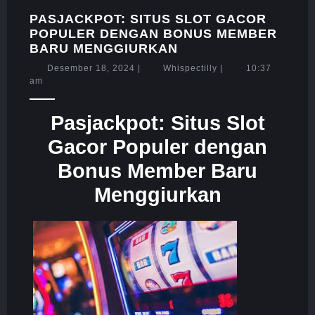
PASJACKPOT: SITUS SLOT GACOR
POPULER DENGAN BONUS MEMBER
PASJACKPOT:
BARU MENGGIURKAN
SITUS
Desember
Whispectilly
Desember 18, 2024
|
Whispectilly
|
10:37
SLOT
18,
am
GACOR
2024
POPULER
Pasjackpot: Situs Slot
DENGAN
BONUS
Gacor Populer dengan
MEMBER
BARU
Bonus Member Baru
MENGGIURKAN
Menggiurkan