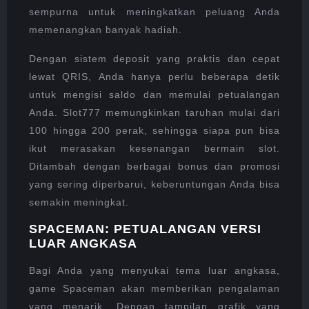
sempurna untuk meningkatkan peluang Anda
memenangkan banyak hadiah.
Dengan sistem deposit yang praktis dan cepat
lewat QRIS, Anda hanya perlu beberapa detik
untuk mengisi saldo dan memulai petualangan
Anda. Slot777 memungkinkan taruhan mulai dari
100 hingga 200 perak, sehingga siapa pun bisa
ikut merasakan kesenangan bermain slot.
Ditambah dengan berbagai bonus dan promosi
yang sering diperbarui, keberuntungan Anda bisa
semakin meningkat.
SPACEMAN: PETUALANGAN VERSI
LUAR ANGKASA
Bagi Anda yang menyukai tema luar angkasa,
game Spaceman akan memberikan pengalaman
yang menarik. Dengan tampilan grafik yang