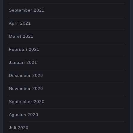
September 2021
April 2021
Maret 2021
Februari 2021
Januari 2021
Desember 2020
November 2020
September 2020
Agustus 2020
Juli 2020