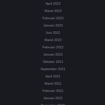
April 2023
Maret 2023
Februari 2023
Januari 2023
Juni 2022
Maret 2022
Februari 2022
Januari 2022
Oktober 2021
September 2021
April 2021
Maret 2021
Februari 2021
Januari 2021