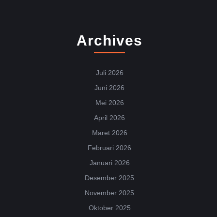
Archives
Juli 2026
Juni 2026
Mei 2026
April 2026
Maret 2026
Februari 2026
Januari 2026
Desember 2025
November 2025
Oktober 2025