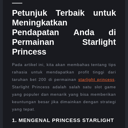
3,
MENINGKATKAN
2024
Petunjuk Terbaik untuk
PENDAPATAN
ANDA
Meningkatkan
DI
PERMAINAN
Pendapatan Anda di
STARLIGHT
Permainan Starlight
PRINCESS
Princess
Pada artikel ini, kita akan membahas tentang tips
rahasia untuk mendapatkan profit tinggi dari
taruhan bet 200 di permainan
starlight princess
.
Starlight Princess adalah salah satu slot game
yang populer dan menarik yang bisa memberikan
keuntungan besar jika dimainkan dengan strategi
yang tepat.
1. MENGENAL PRINCESS STARLIGHT