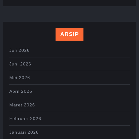
ARSIP
Juli 2026
Juni 2026
Mei 2026
April 2026
Maret 2026
Februari 2026
Januari 2026