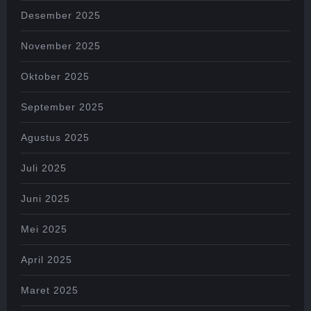
Desember 2025
November 2025
Oktober 2025
September 2025
Agustus 2025
Juli 2025
Juni 2025
Mei 2025
April 2025
Maret 2025