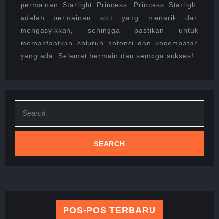
permainan Starlight Princess. Princess Starlight
adalah permainan slot yang menarik dan
mengasyikkan, sehingga pastikan untuk
memanfaatkan seluruh potensi dan kesempatan
yang ada. Selamat bermain dan semoga sukses!
Search
for:
POS-POS TERBARU