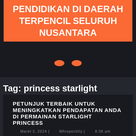
Skip
PENDIDIKAN DI DAERAH
to
content
TERPENCIL SELURUH
NUSANTARA
Open
Button
Tag:
princess starlight
PETUNJUK TERBAIK UNTUK
MENINGKATKAN PENDAPATAN ANDA
DI PERMAINAN STARLIGHT
PETUNJUK
PRINCESS
TERBAIK
Maret
Whispectilly
Maret 3, 2024
|
Whispectilly
|
8:36 am
UNTUK