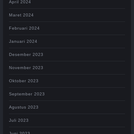
April 2024
Maret 2024
Februari 2024
Januari 2024
Desember 2023
November 2023
Oktober 2023
September 2023
Agustus 2023
Juli 2023
Juni 2023