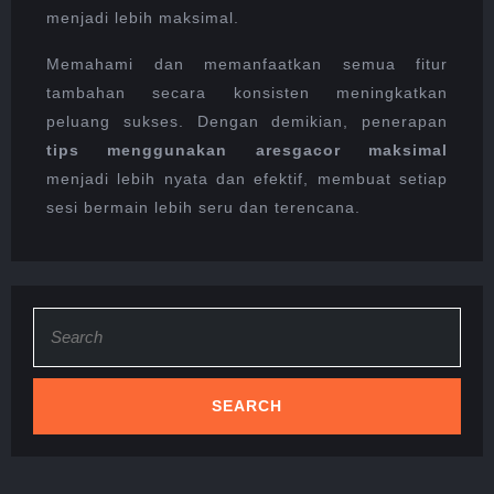
menjadi lebih maksimal.
Memahami dan memanfaatkan semua fitur
tambahan secara konsisten meningkatkan
peluang sukses. Dengan demikian, penerapan
tips menggunakan aresgacor maksimal
menjadi lebih nyata dan efektif, membuat setiap
sesi bermain lebih seru dan terencana.
Search
for: