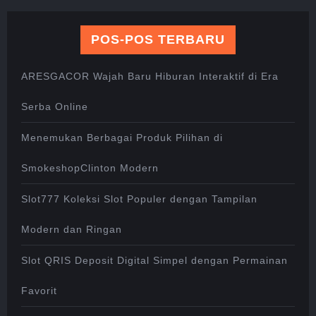
POS-POS TERBARU
ARESGACOR Wajah Baru Hiburan Interaktif di Era
Serba Online
Menemukan Berbagai Produk Pilihan di
SmokeshopClinton Modern
Slot777 Koleksi Slot Populer dengan Tampilan
Modern dan Ringan
Slot QRIS Deposit Digital Simpel dengan Permainan
Favorit