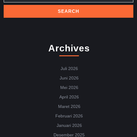
Archives
Juli 2026
Juni 2026
Mei 2026
April 2026
Maret 2026
Februari 2026
Januari 2026
Desember 2025