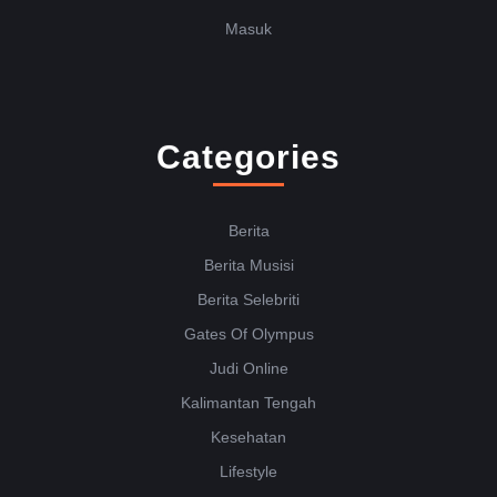
Masuk
Categories
Berita
Berita Musisi
Berita Selebriti
Gates Of Olympus
Judi Online
Kalimantan Tengah
Kesehatan
Lifestyle