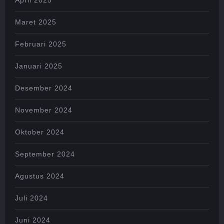
Maret 2025
Februari 2025
Januari 2025
Desember 2024
November 2024
Oktober 2024
September 2024
Agustus 2024
Juli 2024
Juni 2024