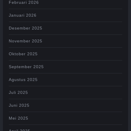
Februari 2026
Januari 2026
Desember 2025
November 2025
Oktober 2025
September 2025
Agustus 2025
Juli 2025
Juni 2025
Mei 2025
April 2025