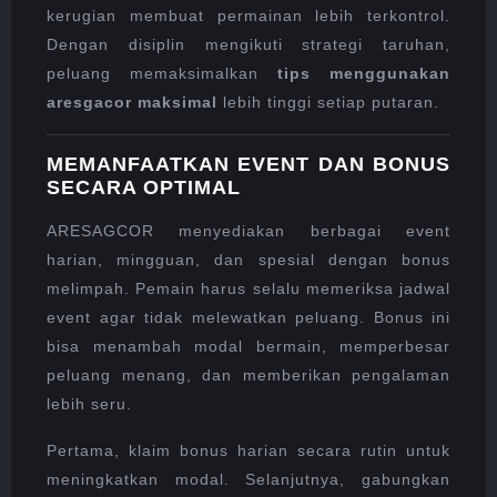
kerugian membuat permainan lebih terkontrol.
Dengan disiplin mengikuti strategi taruhan,
peluang memaksimalkan
tips menggunakan
aresgacor maksimal
lebih tinggi setiap putaran.
MEMANFAATKAN EVENT DAN BONUS
SECARA OPTIMAL
ARESAGCOR menyediakan berbagai event
harian, mingguan, dan spesial dengan bonus
melimpah. Pemain harus selalu memeriksa jadwal
event agar tidak melewatkan peluang. Bonus ini
bisa menambah modal bermain, memperbesar
peluang menang, dan memberikan pengalaman
lebih seru.
Pertama, klaim bonus harian secara rutin untuk
meningkatkan modal. Selanjutnya, gabungkan