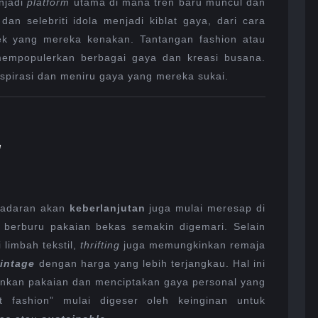
jadi
platform
utama di mana tren baru muncul dan
dan selebriti idola menjadi kiblat gaya, dari cara
k yang mereka kenakan. Tantangan fashion atau
mpopulerkan berbagai gaya dan kreasi busana.
irasi dan meniru gaya yang mereka sukai.
g
esadaran akan
keberlanjutan
juga mulai meresap di
berburu pakaian bekas semakin digemari. Selain
limbah tekstil,
thrifting
juga memungkinkan remaja
intage
dengan harga yang lebih terjangkau. Hal ini
nkan pakaian dan menciptakan gaya personal yang
t fashion” mulai digeser oleh keinginan untuk