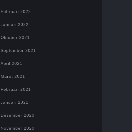
Februari 2022
Januari 2022
Oktober 2021
September 2021
April 2021
Maret 2021
Februari 2021
Januari 2021
Desember 2020
November 2020