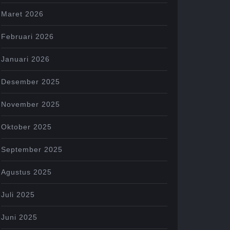
Maret 2026
Februari 2026
Januari 2026
Desember 2025
November 2025
Oktober 2025
September 2025
Agustus 2025
Juli 2025
Juni 2025