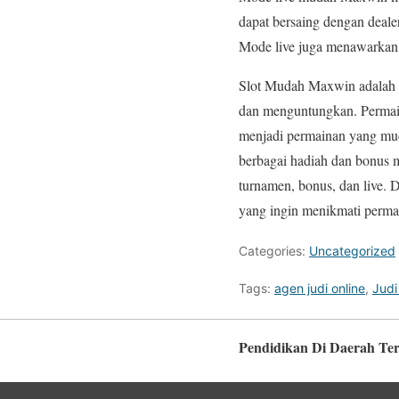
dapat bersaing dengan deale
Mode live juga menawarkan 
Slot Mudah Maxwin adalah 
dan menguntungkan. Permain
menjadi permainan yang m
berbagai hadiah dan bonus 
turnamen, bonus, dan live. 
yang ingin menikmati perm
Categories:
Uncategorized
Tags:
agen judi online
,
Judi
Pendidikan Di Daerah Ter