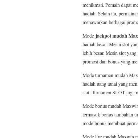
menikmati. Pemain dapat me
hadiah. Selain itu, permaina
menawarkan berbagai promo
jackpot mudah Ma
Mode
hadiah besar. Mesin slot ya
lebih besar. Mesin slot yan
promosi dan bonus yang men
Mode turnamen mudah Maxwi
hadiah uang tunai yang men
slot. Turnamen SLOT juga 
Mode bonus mudah Maxwin m
termasuk bonus tambahan unt
mode bonus membuat permai
Mode live mudah Maxwin 