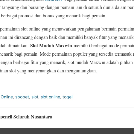
r langsung dan bersaing dengan pemain lain di seluruh dunia dalam pe
berbagai promosi dan bonus yang menarik bagi pemain.
permainan slot online yang menawarkan pengalaman bermain permain
an ini dirancang dengan baik dan memiliki banyak fitur yang menar
Slot Mudah Maxwin
udah dimainkan.
memiliki berbagai mode perma
menarik bagi pemain. Mode permainan populer yang tersedia termasuk 
Dengan berbagai fitur yang menarik, slot mudah Maxwin adalah piliha
ainan slot yang menyenangkan dan menguntungkan.
 Online
,
sbobet
,
slot
,
slot online
,
togel
pencil Seluruh Nusantara