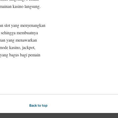
rmainan kasino langsung.
an slot yang menyenangkan
ik sehingga membuatnya
inan yang menawarkan
mode kasino, jackpot,
n yang bagus bagi pemain
Back to top