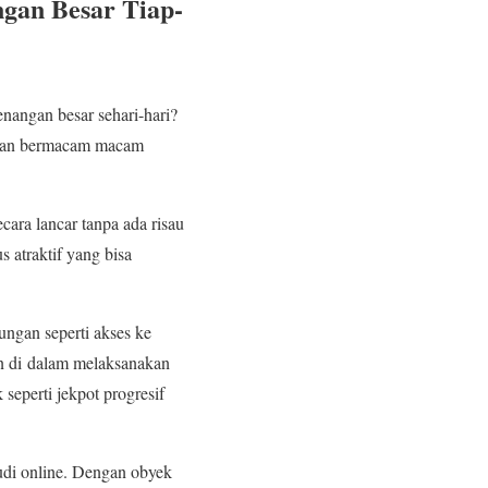
gan Besar Tiap-
nangan besar sehari-hari?
jakan bermacam macam
ara lancar tanpa ada risau
s atraktif yang bisa
ngan seperti akses ke
an di dalam melaksanakan
 seperti jekpot progresif
judi online. Dengan obyek