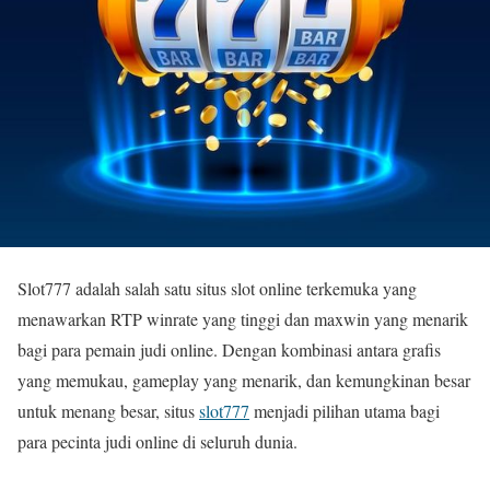
Slot777 adalah salah satu situs slot online terkemuka yang
menawarkan RTP winrate yang tinggi dan maxwin yang menarik
bagi para pemain judi online. Dengan kombinasi antara grafis
yang memukau, gameplay yang menarik, dan kemungkinan besar
untuk menang besar, situs
slot777
menjadi pilihan utama bagi
para pecinta judi online di seluruh dunia.