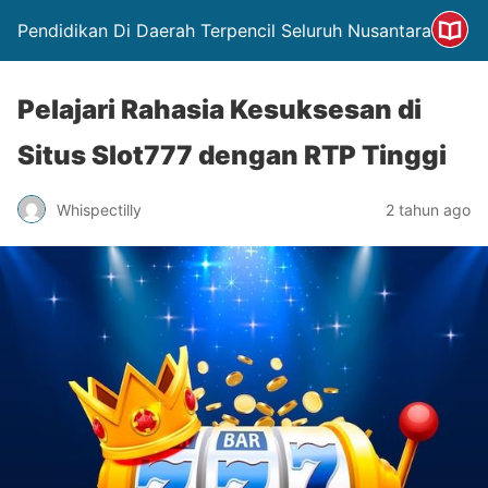
Pendidikan Di Daerah Terpencil Seluruh Nusantara
Pelajari Rahasia Kesuksesan di
Situs Slot777 dengan RTP Tinggi
Whispectilly
2 tahun ago