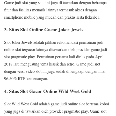
Game judi slot yang satu ini juga di tawarkan dengan beberapa
fitur dan fasilitas menarik lainnya termasuk akses dengan
smartphone mobile yang mudah dan praktis serta fleksibel.
3. Situs Slot Online Gacor Joker Jewels
Slot Joker Jewels adalah pilihan rekomendasi permainan judi
online slot tergacor lainnya ditawarkan oleh provider game judi
slot pragmatic play. Permainan pertama kali dirilis pada April
2018 lalu mengusung tema klasik dan retro. Game judi slot
dengan versi video slot ini juga sudah di lengkapi dengan nilai
96.50% RTP kemenangan.
4. Situs Slot Gacor Online Wild West Gold
Slot Wild West Gold adalah game judi online slot bertema koboi
yang juga di tawarkan oleh provider pragmatic play. Game slot