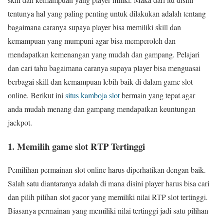
tentunya hal yang paling penting untuk dilakukan adalah tentang
bagaimana caranya supaya player bisa memiliki skill dan
kemampuan yang mumpuni agar bisa memperoleh dan
mendapatkan kemenangan yang mudah dan gampang. Pelajari
dan cari tahu bagaimana caranya supaya player bisa menguasai
berbagai skill dan kemampuan lebih baik di dalam game slot
online. Berikut ini
situs kamboja slot
bermain yang tepat agar
anda mudah menang dan gampang mendapatkan keuntungan
jackpot.
1. Memilih game slot RTP Tertinggi
Pemilihan permainan slot online harus diperhatikan dengan baik.
Salah satu diantaranya adalah di mana disini player harus bisa cari
dan pilih pilihan slot gacor yang memiliki nilai RTP slot tertinggi.
Biasanya permainan yang memiliki nilai tertinggi jadi satu pilihan