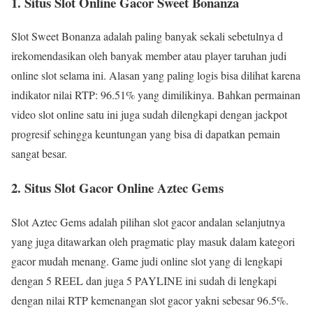
1. Situs Slot Online Gacor Sweet Bonanza
Slot Sweet Bonanza adalah paling banyak sekali sebetulnya d
irekomendasikan oleh banyak member atau player taruhan judi
online slot selama ini. Alasan yang paling logis bisa dilihat karena
indikator nilai RTP: 96.51% yang dimilikinya. Bahkan permainan
video slot online satu ini juga sudah dilengkapi dengan jackpot
progresif sehingga keuntungan yang bisa di dapatkan pemain
sangat besar.
2. Situs Slot Gacor Online Aztec Gems
Slot Aztec Gems adalah pilihan slot gacor andalan selanjutnya
yang juga ditawarkan oleh pragmatic play masuk dalam kategori
gacor mudah menang. Game judi online slot yang di lengkapi
dengan 5 REEL dan juga 5 PAYLINE ini sudah di lengkapi
dengan nilai RTP kemenangan slot gacor yakni sebesar 96.5%.